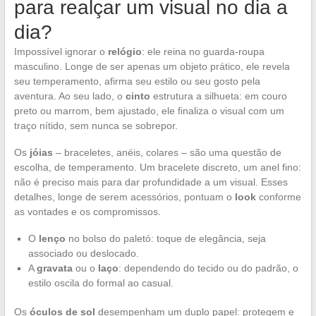
para realçar um visual no dia a
dia?
Impossível ignorar o
relógio
: ele reina no guarda-roupa
masculino. Longe de ser apenas um objeto prático, ele revela
seu temperamento, afirma seu estilo ou seu gosto pela
aventura. Ao seu lado, o
cinto
estrutura a silhueta: em couro
preto ou marrom, bem ajustado, ele finaliza o visual com um
traço nítido, sem nunca se sobrepor.
Os
jóias
– braceletes, anéis, colares – são uma questão de
escolha, de temperamento. Um bracelete discreto, um anel fino:
não é preciso mais para dar profundidade a um visual. Esses
detalhes, longe de serem acessórios, pontuam o
look
conforme
as vontades e os compromissos.
O
lenço
no bolso do paletó: toque de elegância, seja
associado ou deslocado.
A
gravata
ou o
laço
: dependendo do tecido ou do padrão, o
estilo oscila do formal ao casual.
Os
óculos de sol
desempenham um duplo papel: protegem e