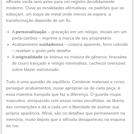
silhueta oscila sem aviso para um registro decididamente
moderno. Ouse as tonalidades afirmativas, os padrões que se
esboçam, um toque de metal onde menos se espera: a
transformação depende de um fio.
A
personalização
– gravação em um relógio, iniciais em um
porta-cartões – imprime a marca de seu proprietário.
Acabamentos
cuidadosos
– costura aparente, forro colorido
– revelam o gosto pelo detalhe.
A
originalidade
se insinua na mistura de gêneros: bracelete
de couro trançado e relógio minimalista, cachecol oversized
sobre blazer estruturado.
Tudo é uma questão de equilíbrio. Combinar materiais e cores,
perseguir acabamentos, ousar apropriar-se de cada peça: é
essa maestria tranquila que faz a diferença. O guarda-roupa
masculino, enriquecido com essas notas escolhidas, se liberta
das convenções e dá a cada um a liberdade de assinar sua
própria aparência. Afinal, são os detalhes que permanecem na
memória, muito depois que a silhueta desapareceu na esquina
da rua.