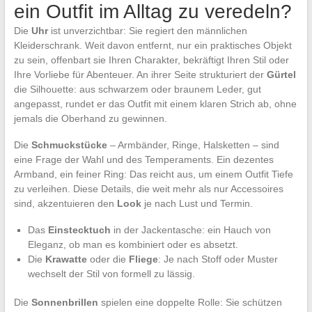
ein Outfit im Alltag zu veredeln?
Die
Uhr
ist unverzichtbar: Sie regiert den männlichen
Kleiderschrank. Weit davon entfernt, nur ein praktisches Objekt
zu sein, offenbart sie Ihren Charakter, bekräftigt Ihren Stil oder
Ihre Vorliebe für Abenteuer. An ihrer Seite strukturiert der
Gürtel
die Silhouette: aus schwarzem oder braunem Leder, gut
angepasst, rundet er das Outfit mit einem klaren Strich ab, ohne
jemals die Oberhand zu gewinnen.
Die
Schmuckstücke
– Armbänder, Ringe, Halsketten – sind
eine Frage der Wahl und des Temperaments. Ein dezentes
Armband, ein feiner Ring: Das reicht aus, um einem Outfit Tiefe
zu verleihen. Diese Details, die weit mehr als nur Accessoires
sind, akzentuieren den
Look
je nach Lust und Termin.
Das
Einstecktuch
in der Jackentasche: ein Hauch von
Eleganz, ob man es kombiniert oder es absetzt.
Die
Krawatte
oder die
Fliege
: Je nach Stoff oder Muster
wechselt der Stil von formell zu lässig.
Die
Sonnenbrillen
spielen eine doppelte Rolle: Sie schützen