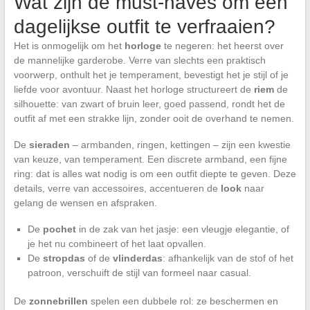
Wat zijn de must-haves om een
dagelijkse outfit te verfraaien?
Het is onmogelijk om het
horloge
te negeren: het heerst over
de mannelijke garderobe. Verre van slechts een praktisch
voorwerp, onthult het je temperament, bevestigt het je stijl of je
liefde voor avontuur. Naast het horloge structureert de
riem
de
silhouette: van zwart of bruin leer, goed passend, rondt het de
outfit af met een strakke lijn, zonder ooit de overhand te nemen.
De
sieraden
– armbanden, ringen, kettingen – zijn een kwestie
van keuze, van temperament. Een discrete armband, een fijne
ring: dat is alles wat nodig is om een outfit diepte te geven. Deze
details, verre van accessoires, accentueren de
look
naar
gelang de wensen en afspraken.
De
pochet
in de zak van het jasje: een vleugje elegantie, of
je het nu combineert of het laat opvallen.
De
stropdas
of de
vlinderdas
: afhankelijk van de stof of het
patroon, verschuift de stijl van formeel naar casual.
De
zonnebrillen
spelen een dubbele rol: ze beschermen en