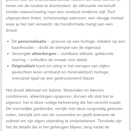
tonen om de routine te doorbreken: de silhouette verschuift
zonder waarschuwing naar een resoluut moderne stijl. Durf
uitgesproken tinten, schetsmatige patronen, een vleugje metaal
waar je het niet verwacht: de transformatie hangt aan een
draad.
De
personalisatie
– gravure op een horloge, initialen op een
kaarthouder – drukt de stempel van de eigenaar.
Verzorgde
afwerkingen
– zichtbare stiksels, gekleurde
voering – onthullen de smaak voor detail.
Originaliteit
komt tot uiting in het mengen van stijlen:
gevlochten leren armband en minimalistisch horloge,
oversized sjaal op een gestructureerd blazer.
Het draait allemaal om balans. Materialen en kleuren
combineren, afwerkingen opsporen, durven elk stuk toe te
eigenen: het is deze rustige beheersing die het verschil maakt.
De mannelijke garderobe, verrijkt met deze zorgvuldig gekozen
noten, bevrijdt zich van de conventies en geeft iedereen de
vrijheid om zijn eigen uitstraling te ondertekenen. Tenslotte zijn
het de details die in het geheugen blijven, lang nadat de