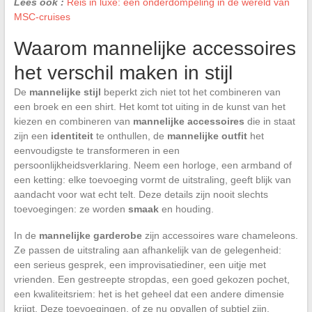
Lees ook :
Reis in luxe: een onderdompeling in de wereld van
MSC-cruises
Waarom mannelijke accessoires
het verschil maken in stijl
De
mannelijke stijl
beperkt zich niet tot het combineren van
een broek en een shirt. Het komt tot uiting in de kunst van het
kiezen en combineren van
mannelijke accessoires
die in staat
zijn een
identiteit
te onthullen, de
mannelijke outfit
het
eenvoudigste te transformeren in een
persoonlijkheidsverklaring. Neem een horloge, een armband of
een ketting: elke toevoeging vormt de uitstraling, geeft blijk van
aandacht voor wat echt telt. Deze details zijn nooit slechts
toevoegingen: ze worden
smaak
en houding.
In de
mannelijke garderobe
zijn accessoires ware chameleons.
Ze passen de uitstraling aan afhankelijk van de gelegenheid:
een serieus gesprek, een improvisatiediner, een uitje met
vrienden. Een gestreepte stropdas, een goed gekozen pochet,
een kwaliteitsriem: het is het geheel dat een andere dimensie
krijgt. Deze toevoegingen, of ze nu opvallen of subtiel zijn,