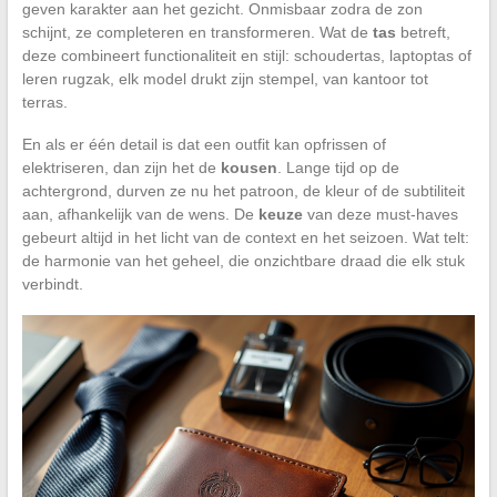
geven karakter aan het gezicht. Onmisbaar zodra de zon
schijnt, ze completeren en transformeren. Wat de
tas
betreft,
deze combineert functionaliteit en stijl: schoudertas, laptoptas of
leren rugzak, elk model drukt zijn stempel, van kantoor tot
terras.
En als er één detail is dat een outfit kan opfrissen of
elektriseren, dan zijn het de
kousen
. Lange tijd op de
achtergrond, durven ze nu het patroon, de kleur of de subtiliteit
aan, afhankelijk van de wens. De
keuze
van deze must-haves
gebeurt altijd in het licht van de context en het seizoen. Wat telt:
de harmonie van het geheel, die onzichtbare draad die elk stuk
verbindt.