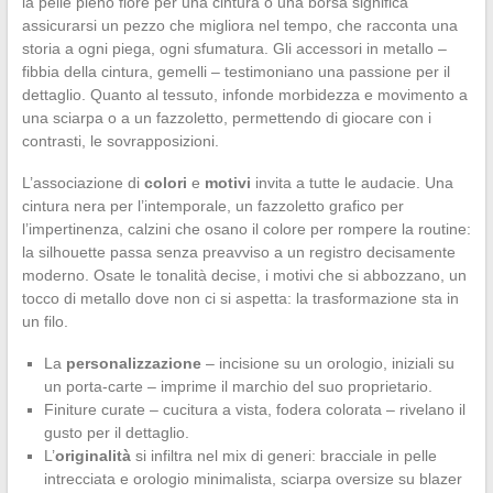
la pelle pieno fiore per una cintura o una borsa significa
assicurarsi un pezzo che migliora nel tempo, che racconta una
storia a ogni piega, ogni sfumatura. Gli accessori in metallo –
fibbia della cintura, gemelli – testimoniano una passione per il
dettaglio. Quanto al tessuto, infonde morbidezza e movimento a
una sciarpa o a un fazzoletto, permettendo di giocare con i
contrasti, le sovrapposizioni.
L’associazione di
colori
e
motivi
invita a tutte le audacie. Una
cintura nera per l’intemporale, un fazzoletto grafico per
l’impertinenza, calzini che osano il colore per rompere la routine:
la silhouette passa senza preavviso a un registro decisamente
moderno. Osate le tonalità decise, i motivi che si abbozzano, un
tocco di metallo dove non ci si aspetta: la trasformazione sta in
un filo.
La
personalizzazione
– incisione su un orologio, iniziali su
un porta-carte – imprime il marchio del suo proprietario.
Finiture curate – cucitura a vista, fodera colorata – rivelano il
gusto per il dettaglio.
L’
originalità
si infiltra nel mix di generi: bracciale in pelle
intrecciata e orologio minimalista, sciarpa oversize su blazer