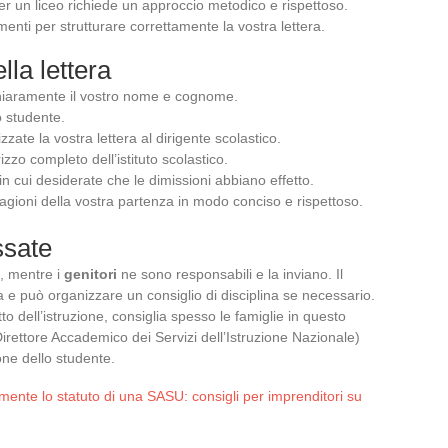
per un liceo richiede un approccio metodico e rispettoso.
enti per strutturare correttamente la vostra lettera.
lla lettera
iaramente il vostro nome e cognome.
o studente.
izzate la vostra lettera al dirigente scolastico.
rizzo completo dell’istituto scolastico.
in cui desiderate che le dimissioni abbiano effetto.
ragioni della vostra partenza in modo conciso e rispettoso.
ssate
i, mentre i
genitori
ne sono responsabili e la inviano. Il
a e può organizzare un consiglio di disciplina se necessario.
tto dell’istruzione, consiglia spesso le famiglie in questo
irettore Accademico dei Servizi dell’Istruzione Nazionale)
ione dello studente.
ente lo statuto di una SASU: consigli per imprenditori su