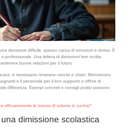
una decisione difficile, spesso carica di emozioni e stress. È
e professionale. Una lettera di dimissioni ben scritta
mantenere buone relazioni per il futuro.
ficace, è necessario rimanere concisi e chiari. Menzionare
segnanti e il personale per il loro supporto e offrire di
nde differenza. Esempi concreti e consigli pratici possono
e efficacemente le misure di volume in cucina?
 una dimissione scolastica