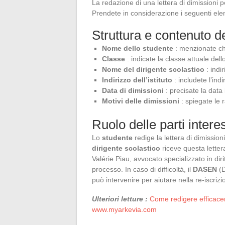
La redazione di una lettera di dimissioni 
Prendete in considerazione i seguenti elem
Struttura e contenuto de
Nome dello studente
: menzionate ch
Classe
: indicate la classe attuale dell
Nome del dirigente scolastico
: indir
Indirizzo dell’istituto
: includete l’indi
Data di dimissioni
: precisate la data 
Motivi delle dimissioni
: spiegate le 
Ruolo delle parti intere
Lo
studente
redige la lettera di dimission
dirigente scolastico
riceve questa letter
Valérie Piau, avvocato specializzato in diri
processo. In caso di difficoltà, il
DASEN
(D
può intervenire per aiutare nella re-iscriz
Ulteriori letture :
Come redigere efficacem
www.myarkevia.com