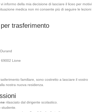
i informo della mia decisione di lasciare il liceo per motivi
 situazione medica non mi consente più di seguire le lezioni
 per trasferimento
 Durand
, 69002 Lione
rasferimento familiare, sono costretto a lasciare il vostro
o alla nostra nuova residenza.
ssioni
one
rilasciato dal dirigente scolastico.
o studente.