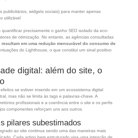
els publicitários, widgets sociais) para manter apenas
 utilizável
 quantificar precisamente o ganho SEO isolado da eco-
fatores de otimização. No entanto, as agências consultadas
s resultam em uma redução mensurável do consumo de
tuações do Lighthouse, o que constitui um sinal positivo
dade digital: além do site, o
to
feitos se estiver inserido em um ecossistema digital
al, mas não se limita às tags e palavras-chave. A
tórios profissionais e a coerência entre o site e os perfis
jos componentes reforçam uns aos outros.
is pilares subestimados
tegrado ao site continua sendo uma das maneiras mais
lificado. Cada artigo bem estruturado visa uma intenção de