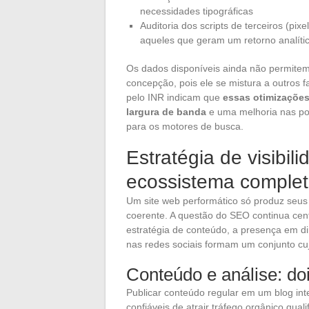
necessidades tipográficas
Auditoria dos scripts de terceiros (pix
aqueles que geram um retorno analítico
Os dados disponíveis ainda não permitem
concepção, pois ele se mistura a outros 
pelo INR indicam que
essas otimizaçõe
largura de banda
e uma melhoria nas pon
para os motores de busca.
Estratégia de visibili
ecossistema comple
Um site web performático só produz seus e
coerente. A questão do SEO continua centr
estratégia de conteúdo, a presença em dire
nas redes sociais formam um conjunto cu
Conteúdo e análise: do
Publicar conteúdo regular em um blog in
confiáveis de atrair tráfego orgânico qua