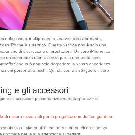
tecnologiche si moltiplicano a una velocità allarmante,
zioso iPhone è autentico. Questa verifica non è solo una
, ma anche di sicurezza e di prestazioni. Un vero iPhone, con
isce un’esperienza utente senza pari e una protezione
a contraffazione può non solo degradare la vostra esperienza
azioni personali a rischi. Quindi, come distinguere il vero
ing e gli accessori
gio e gli accessori possono rivelare dettagli preziosi
tà di misura essenziali per la progettazione del tuo giardino
 scatola sia di alta qualità, con una stampa nitida e senza
 è rinomata per la sua attenzione ai dettagli.