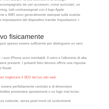
accompagnato da vari accessori, come auricolari, un
ing, tutti contrassegnati con il logo Apple.
serie e IMEI sono generalmente stampati sulla scatola.
lle impostazioni del dispositivo tramite Impostazioni >
ivo fisicamente
può spesso essere sufficiente per distinguere un vero
r i suoi iPhone sono inimitabili. Il vetro e l’alluminio di alta
ere presenti. I pulsanti fisici devono offrire una risposta
 fissati.
per migliorare il SEO del tuo sito web
e essere perfettamente centrato e di dimensioni
potrebbe presentare spostamenti o un logo mal inciso.
zza notevole, senza pixel morti né scolorimenti.