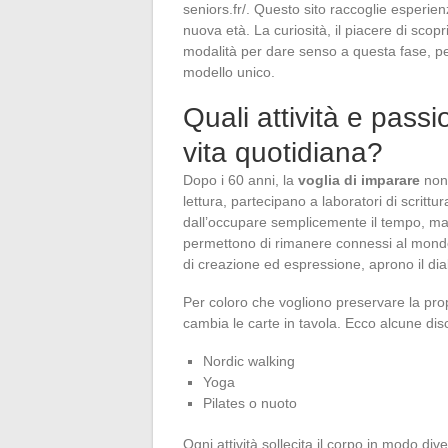
seniors.fr/. Questo sito raccoglie esperienz
nuova età. La curiosità, il piacere di scopri
modalità per dare senso a questa fase, per
modello unico.
Quali attività e passi
vita quotidiana?
Dopo i 60 anni, la
voglia di imparare
non 
lettura, partecipano a laboratori di scrittu
dall’occupare semplicemente il tempo, man
permettono di rimanere connessi al mondo. I 
di creazione ed espressione, aprono il dia
Per coloro che vogliono preservare la propr
cambia le carte in tavola. Ecco alcune di
Nordic walking
Yoga
Pilates o nuoto
Ogni attività sollecita il corpo in modo div