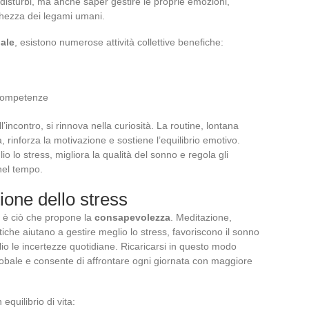
disturbi, ma anche saper gestire le proprie emozioni,
cchezza dei legami umani.
uale
, esistono numerose attività collettive benefiche:
 competenze
ell’incontro, si rinnova nella curiosità. La routine, lontana
, rinforza la motivazione e sostiene l’equilibrio emotivo.
glio lo stress, migliora la qualità del sonno e regola gli
 nel tempo.
one dello stress
e, è ciò che propone la
consapevolezza
. Meditazione,
tiche aiutano a gestire meglio lo stress, favoriscono il sonno
io le incertezze quotidiane. Ricaricarsi in questo modo
 globale e consente di affrontare ogni giornata con maggiore
quilibrio di vita: