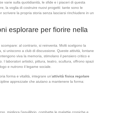
e varie sulla quotidianità, le sfide e i piaceri di questa
re, la voglia di costruire nuovi progetti: tante sono le
 scrivere la propria storia senza lasciarsi rinchiudere in un
oni esplorare per fiorire nella
scompare: al contrario, si reinventa. Molti scelgono la
ra, si uniscono a club di discussione. Queste attività, lontane
tengono viva la memoria, stimolano il pensiero critico e
laboratori artistici, pittura, teatro, scultura, offrono spazi
logo e nutrono il legame sociale.
ia forma e vitalità, integrare un’
attività fisica regolare
scipline apprezzate che aiutano a mantenere la forma:
erso, migliora l’equilibrio, combatte le malattie croniche e