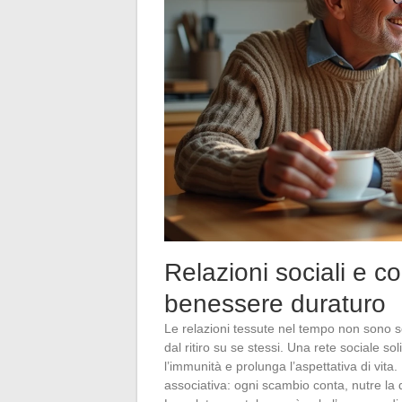
Relazioni sociali e c
benessere duraturo
Le relazioni tessute nel tempo non sono s
dal ritiro su se stessi. Una rete sociale so
l’immunità e prolunga l’aspettativa di vit
associativa: ogni scambio conta, nutre la qua