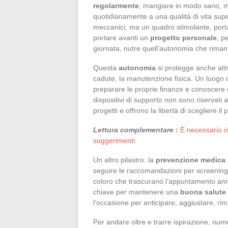
regolarmente
, mangiare in modo sano, ma
quotidianamente a una qualità di vita sup
meccanici, ma un quadro stimolante, porta m
portare avanti un
progetto personale
, p
giornata, nutre quell’autonomia che rimane
Questa
autonomia
si protegge anche attr
cadute, la manutenzione fisica. Un luogo 
preparare le proprie finanze e conoscere gli
dispositivi di supporto non sono riservati
progetti e offrono la libertà di scegliere il 
Lettura complementare :
È necessario ri
suggerimenti
Un altro pilastro: la
prevenzione medica
seguire le raccomandazioni per screening
coloro che trascurano l’appuntamento ann
chiave per mantenere una
buona salute 
l’occasione per anticipare, aggiustare, rim
Per andare oltre e trarre ispirazione, nume