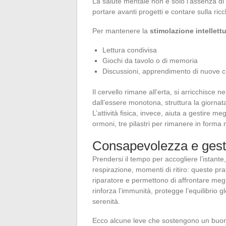
La salute mentale non è solo l’assenza di 
portare avanti progetti e contare sulla ri
Per mantenere la
stimolazione intellett
Lettura condivisa
Giochi da tavolo o di memoria
Discussioni, apprendimento di nuove
Il cervello rimane all’erta, si arricchisce n
dall’essere monotona, struttura la giornata
L’attività fisica, invece, aiuta a gestire me
ormoni, tre pilastri per rimanere in forma
Consapevolezza e gesti
Prendersi il tempo per accogliere l’istant
respirazione, momenti di ritiro: queste pra
riparatore e permettono di affrontare megl
rinforza l’immunità, protegge l’equilibrio
serenità.
Ecco alcune leve che sostengono un buon e