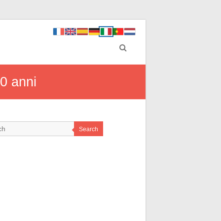
60 anni
Search