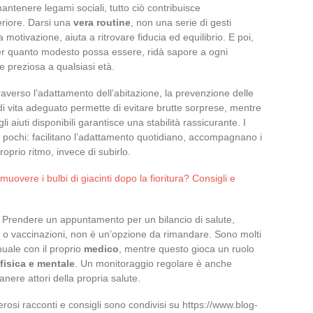
ntenere legami sociali, tutto ciò contribuisce
eriore. Darsi una
vera routine
, non una serie di gesti
otivazione, aiuta a ritrovare fiducia ed equilibrio. E poi,
er quanto modesto possa essere, ridà sapore a ogni
 preziosa a qualsiasi età.
averso l’adattamento dell’abitazione, la prevenzione delle
di vita adeguato permette di evitare brutte sorprese, mentre
 aiuti disponibili garantisce una stabilità rassicurante. I
 a pochi: facilitano l’adattamento quotidiano, accompagnano i
proprio ritmo, invece di subirlo.
muovere i bulbi di giacinti dopo la fioritura? Consigli e
. Prendere un appuntamento per un bilancio di salute,
 o vaccinazioni, non è un’opzione da rimandare. Sono molti
uale con il proprio
medico
, mentre questo gioca un ruolo
fisica e mentale
. Un monitoraggio regolare è anche
anere attori della propria salute.
rosi racconti e consigli sono condivisi su https://www.blog-