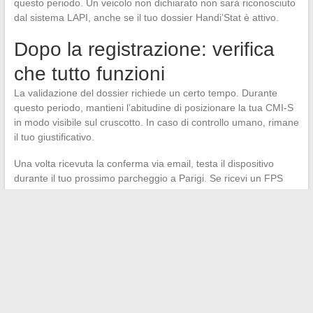
questo periodo. Un veicolo non dichiarato non sarà riconosciuto
dal sistema LAPI, anche se il tuo dossier Handi’Stat è attivo.
Dopo la registrazione: verifica
che tutto funzioni
La validazione del dossier richiede un certo tempo. Durante
questo periodo, mantieni l’abitudine di posizionare la tua CMI-S
in modo visibile sul cruscotto. In caso di controllo umano, rimane
il tuo giustificativo.
Una volta ricevuta la conferma via email, testa il dispositivo
durante il tuo prossimo parcheggio a Parigi. Se ricevi un FPS
nonostante una registrazione convalidata, conserva l’email di
conferma e contesta entro i termini legali.
L’email di
validazione Handi’Stat costituisce la tua prova in caso di
contestazione
.
Fai anche attenzione alla data di scadenza della tua CMI-S. Al
suo rinnovo, dovrai aggiornare il tuo dossier Handi’Stat con le
nuove informazioni. Un’oblio a questo punto riavvierebbe lo
stesso problema di prima della registrazione.