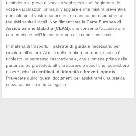
richiedono la prova di vaccinazioni specifiche. Aggiornare le
vostre vaccinazioni prima di viaggiare è una misura preventiva
non solo per il vostro benessere, ma anche per rispondere ai
requisiti sanitari locali. Non dimenticate la
Carta Europea di
Assicurazione Malattia (CEAM)
, che consente l’accesso alle
cure mediche nell’Unione europea alle condizioni locali.
In materia di trasporti, il
patente di guida
è necessario per
circolare all’estero. Al di là delle frontiere europee, spesso è
richiesto un permesso internazionale, che si ottiene prima della
partenza. Se prevedete attività sportive o specifiche, potrebbero
essere richiesti
certificati di idoneità e brevetti sportivi
.
Prevedete quindi questi documenti per assicurarvi una pratica
senza ostacoli e in tutta legalità.
←
Il percorso ispiratore delle stelle emergenti del mondo
artistico
I diversi stili di pantaloni: una guida completa
→