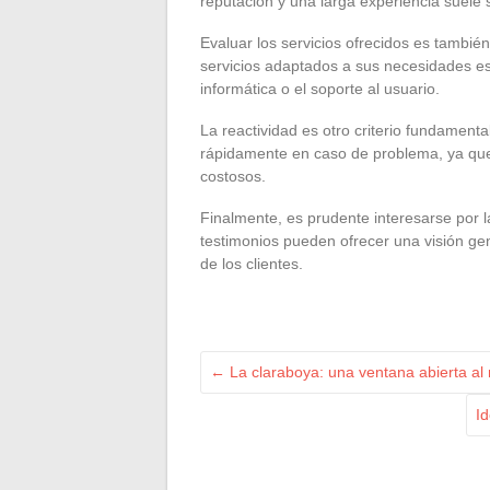
reputación y una larga experiencia suele s
Evaluar los servicios ofrecidos es tambié
servicios adaptados a sus necesidades es
informática o el soporte al usuario.
La reactividad es otro criterio fundament
rápidamente en caso de problema, ya que
costosos.
Finalmente, es prudente interesarse por l
testimonios pueden ofrecer una visión gene
de los clientes.
←
La claraboya: una ventana abierta al 
Id