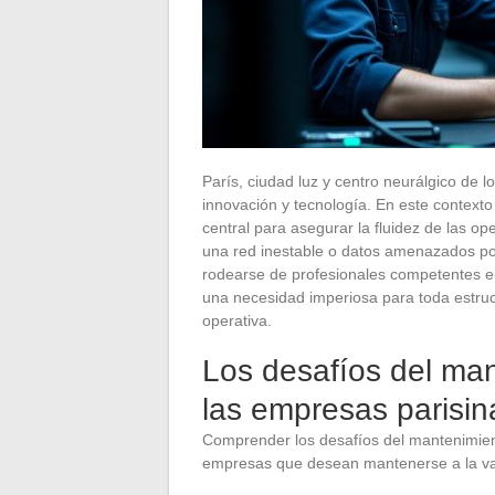
París, ciudad luz y centro neurálgico de 
innovación y tecnología. En este contexto
central para asegurar la fluidez de las 
una red inestable o datos amenazados por
rodearse de profesionales competentes 
una necesidad imperiosa para toda estru
operativa.
Los desafíos del man
las empresas parisin
Comprender los desafíos del mantenimient
empresas que desean mantenerse a la va