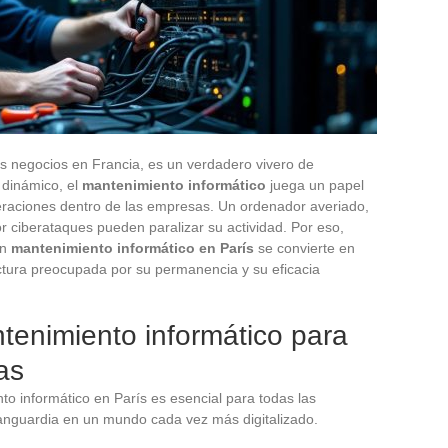
los negocios en Francia, es un verdadero vivero de
 dinámico, el
mantenimiento informático
juega un papel
operaciones dentro de las empresas. Un ordenador averiado,
 ciberataques pueden paralizar su actividad. Por eso,
en
mantenimiento informático en París
se convierte en
ctura preocupada por su permanencia y su eficacia
tenimiento informático para
as
o informático en París es esencial para todas las
nguardia en un mundo cada vez más digitalizado.