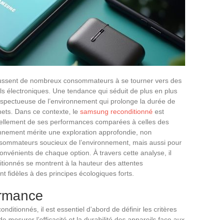
ussent de nombreux consommateurs à se tourner vers des
ils électroniques. Une tendance qui séduit de plus en plus
spectueuse de l’environnement qui prolonge la durée de
hets. Dans ce contexte, le
samsung reconditionné
est
réellement de ses performances comparées à celles des
nement mérite une exploration approfondie, non
nsommateurs soucieux de l’environnement, mais aussi pour
onvénients de chaque option. À travers cette analyse, il
ditionnés se montrent à la hauteur des attentes
nt fidèles à des principes écologiques forts.
ormance
nditionnés, il est essentiel d’abord de définir les critères
 mesurer l’efficacité et la durabilité des appareils face aux