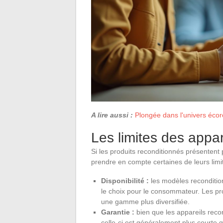
A lire aussi :
Plongée dans l'univers éco
Les limites des appar
Si les produits reconditionnés présentent 
prendre en compte certaines de leurs lim
Disponibilité :
les modèles recondition
le choix pour le consommateur. Les pr
une gamme plus diversifiée.
Garantie :
bien que les appareils reco
celle-ci est généralement plus courte q