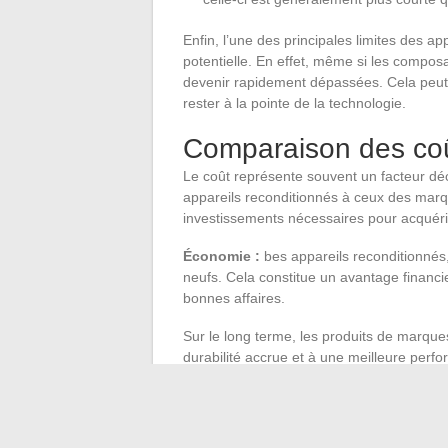
Enfin, l’une des principales limites des a
potentielle. En effet, même si les compos
devenir rapidement dépassées. Cela peu
rester à la pointe de la technologie.
Comparaison des co
Le coût représente souvent un facteur déc
appareils reconditionnés à ceux des marq
investissements nécessaires pour acquérir
Économie :
bes appareils reconditionnés
neufs. Cela constitue un avantage financ
bonnes affaires.
Sur le long terme, les produits de marque
durabilité accrue et à une meilleure per
traduisent par des factures allégées, ce q
neufs.
La décision entre un Samsung reconditi