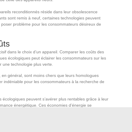
ppareils reconditionnés réside dans leur obsolescence
ants sont remis à neuf, certaines technologies peuvent
t poser problème pour les consommateurs désireux de
ûts
isif dans le choix d’un appareil. Comparer les coûts des
ues écologiques peut éclairer les consommateurs sur les
 une technologie plus verte.
, en général, sont moins chers que leurs homologues
ier indéniable pour les consommateurs à la recherche de
s écologiques peuvent s’avérer plus rentables grâce à leur
formance énergétique. Ces économies d’énergie se
ui peut compenser le coût initial plus élevé des appareils
onné et une marque écologique dépend largement des