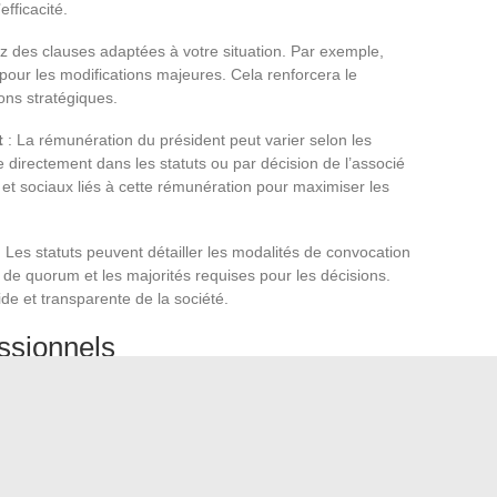
efficacité.
ez des clauses adaptées à votre situation. Par exemple,
our les modifications majeures. Cela renforcera le
ions stratégiques.
t
: La rémunération du président peut varier selon les
ée directement dans les statuts ou par décision de l’associé
et sociaux liés à cette rémunération pour maximiser les
 Les statuts peuvent détailler les modalités de convocation
de quorum et les majorités requises pour les décisions.
ide et transparente de la société.
essionnels
t spécialisé en droit des affaires
, ou même d’un
essionnels possèdent l’expertise nécessaire pour vous
les optimisations possibles.
ituer le dossier d’immatriculation.
es peut rédiger et vérifier la conformité des statuts.