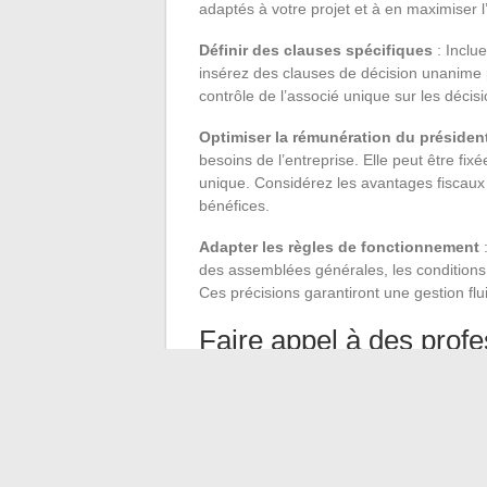
adaptés à votre projet et à en maximiser l’
Définir des clauses spécifiques
: Inclu
insérez des clauses de décision unanime p
contrôle de l’associé unique sur les décis
Optimiser la rémunération du présiden
besoins de l’entreprise. Elle peut être fix
unique. Considérez les avantages fiscaux 
bénéfices.
Adapter les règles de fonctionnement
:
des assemblées générales, les conditions 
Ces précisions garantiront une gestion flu
Faire appel à des prof
L’aide d’un
expert-comptable
, d’un
avoca
notaire
peut s’avérer précieuse. Ces prof
conseiller sur les meilleures pratiques et 
Un expert-comptable peut aider à const
Un avocat spécialisé en droit des affair