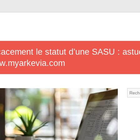
cacement le statut d’une SASU : astu
ww.myarkevia.com